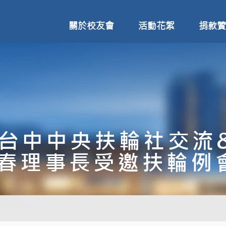
關於校友會
活動花絮
捐款贊
台中中央扶輪社交流
春理事長受邀扶輪例