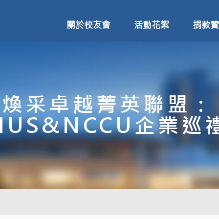
關於校友會
活動花絮
捐款贊
煥采卓越菁英聯盟：
NUS&NCCU企業巡