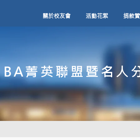
關於校友會
活動花絮
捐款贊
MBA菁英聯盟暨名人